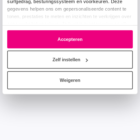
surfgedrag, besturingssysteem en voorkeuren. Deze
gegevens helpen ons om gepersonaliseerde content te
tonen, prestaties te meten en inzichten te verkrijgen over
onze websitebezoekers. Je kunt je toestemming op elk
moment wijzigen of intrekken via het cookie-icoontje
linksonder elke pagina. De lijst met partners is te vinden
Accepteren
in het tabblad “details”.
Zelf instellen
Weigeren