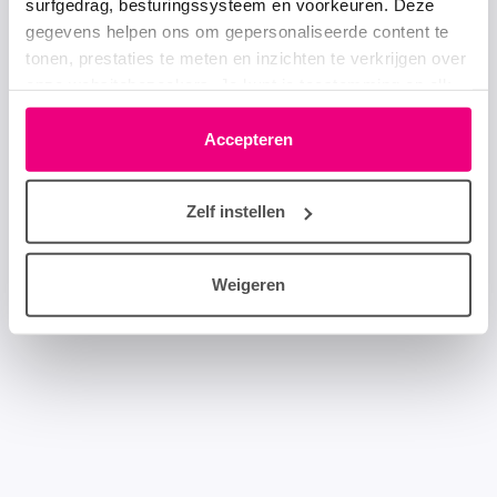
surfgedrag, besturingssysteem en voorkeuren. Deze
gegevens helpen ons om gepersonaliseerde content te
tonen, prestaties te meten en inzichten te verkrijgen over
onze websitebezoekers. Je kunt je toestemming op elk
moment wijzigen of intrekken via het cookie-icoontje
linksonder elke pagina. De lijst met partners is te vinden
Accepteren
in het tabblad “details”.
Zelf instellen
Weigeren