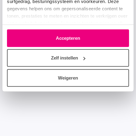
surfgedrag, besturingssysteem en voorkeuren. Deze
gegevens helpen ons om gepersonaliseerde content te
tonen, prestaties te meten en inzichten te verkrijgen over
onze websitebezoekers. Je kunt je toestemming op elk
moment wijzigen of intrekken via het cookie-icoontje
linksonder elke pagina. De lijst met partners is te vinden
Accepteren
in het tabblad “details”.
Zelf instellen
Weigeren