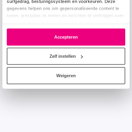
surfgedrag, besturingssysteem en voorkeuren. Deze
gegevens helpen ons om gepersonaliseerde content te
tonen, prestaties te meten en inzichten te verkrijgen over
onze websitebezoekers. Je kunt je toestemming op elk
moment wijzigen of intrekken via het cookie-icoontje
linksonder elke pagina. De lijst met partners is te vinden
Accepteren
in het tabblad “details”.
Zelf instellen
Weigeren