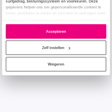
surfgedrag, besturingssysteem en voorkeuren. Deze
gegevens helpen ons om gepersonaliseerde content te
tonen, prestaties te meten en inzichten te verkrijgen over
onze websitebezoekers. Je kunt je toestemming op elk
moment wijzigen of intrekken via het cookie-icoontje
linksonder elke pagina. De lijst met partners is te vinden
Accepteren
in het tabblad “details”.
Zelf instellen
Weigeren