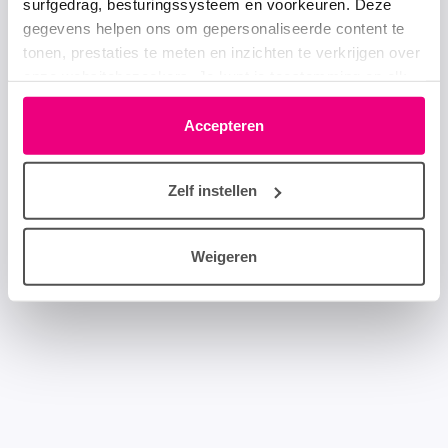
surfgedrag, besturingssysteem en voorkeuren. Deze
gegevens helpen ons om gepersonaliseerde content te
tonen, prestaties te meten en inzichten te verkrijgen over
onze websitebezoekers. Je kunt je toestemming op elk
moment wijzigen of intrekken via het cookie-icoontje
linksonder elke pagina. De lijst met partners is te vinden
Accepteren
in het tabblad “details”.
Zelf instellen
Weigeren