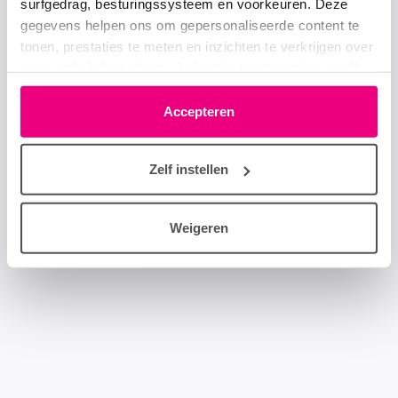
surfgedrag, besturingssysteem en voorkeuren. Deze
gegevens helpen ons om gepersonaliseerde content te
tonen, prestaties te meten en inzichten te verkrijgen over
onze websitebezoekers. Je kunt je toestemming op elk
moment wijzigen of intrekken via het cookie-icoontje
linksonder elke pagina. De lijst met partners is te vinden
Accepteren
in het tabblad “details”.
Zelf instellen
Weigeren