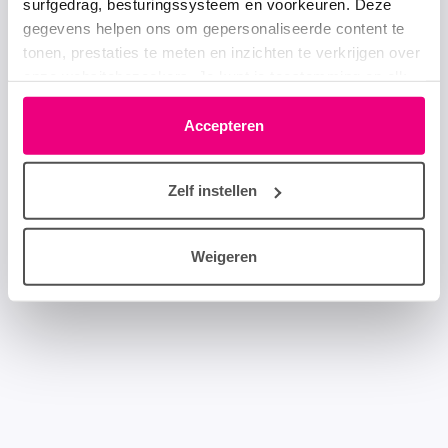
surfgedrag, besturingssysteem en voorkeuren. Deze
gegevens helpen ons om gepersonaliseerde content te
tonen, prestaties te meten en inzichten te verkrijgen over
onze websitebezoekers. Je kunt je toestemming op elk
moment wijzigen of intrekken via het cookie-icoontje
linksonder elke pagina. De lijst met partners is te vinden
Accepteren
in het tabblad “details”.
Zelf instellen
Weigeren