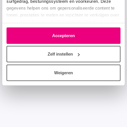
surfgedrag, besturingssysteem en voorkeuren. Deze
gegevens helpen ons om gepersonaliseerde content te
tonen, prestaties te meten en inzichten te verkrijgen over
onze websitebezoekers. Je kunt je toestemming op elk
moment wijzigen of intrekken via het cookie-icoontje
linksonder elke pagina. De lijst met partners is te vinden
Accepteren
in het tabblad “details”.
Zelf instellen
Weigeren