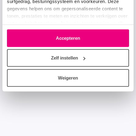
surfgedrag, besturingssysteem en voorkeuren. Deze
gegevens helpen ons om gepersonaliseerde content te
tonen, prestaties te meten en inzichten te verkrijgen over
onze websitebezoekers. Je kunt je toestemming op elk
moment wijzigen of intrekken via het cookie-icoontje
linksonder elke pagina. De lijst met partners is te vinden
Accepteren
in het tabblad “details”.
Zelf instellen
Weigeren