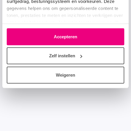
surfgedrag, besturingssysteem en voorkeuren. Deze
gegevens helpen ons om gepersonaliseerde content te
tonen, prestaties te meten en inzichten te verkrijgen over
onze websitebezoekers. Je kunt je toestemming op elk
moment wijzigen of intrekken via het cookie-icoontje
linksonder elke pagina. De lijst met partners is te vinden
Accepteren
in het tabblad “details”.
Zelf instellen
Weigeren