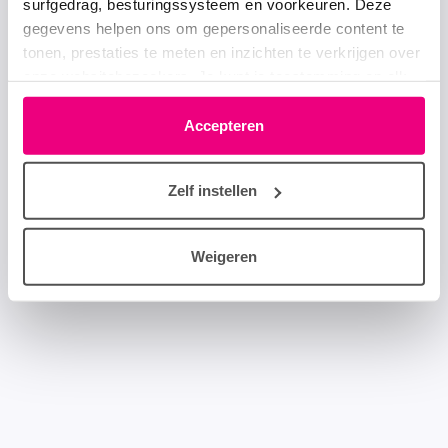
surfgedrag, besturingssysteem en voorkeuren. Deze
gegevens helpen ons om gepersonaliseerde content te
tonen, prestaties te meten en inzichten te verkrijgen over
onze websitebezoekers. Je kunt je toestemming op elk
moment wijzigen of intrekken via het cookie-icoontje
linksonder elke pagina. De lijst met partners is te vinden
Accepteren
in het tabblad “details”.
Zelf instellen
Weigeren