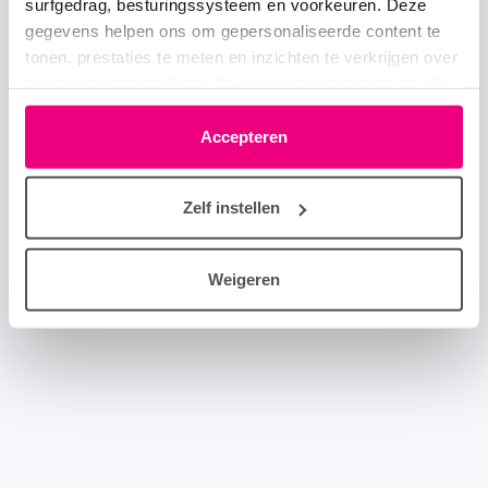
surfgedrag, besturingssysteem en voorkeuren. Deze
gegevens helpen ons om gepersonaliseerde content te
tonen, prestaties te meten en inzichten te verkrijgen over
onze websitebezoekers. Je kunt je toestemming op elk
moment wijzigen of intrekken via het cookie-icoontje
linksonder elke pagina. De lijst met partners is te vinden
Accepteren
in het tabblad “details”.
Zelf instellen
Weigeren