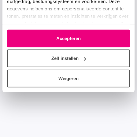
surfgedrag, besturingssysteem en voorkeuren. Deze
gegevens helpen ons om gepersonaliseerde content te
tonen, prestaties te meten en inzichten te verkrijgen over
onze websitebezoekers. Je kunt je toestemming op elk
moment wijzigen of intrekken via het cookie-icoontje
linksonder elke pagina. De lijst met partners is te vinden
Accepteren
in het tabblad “details”.
Zelf instellen
Weigeren