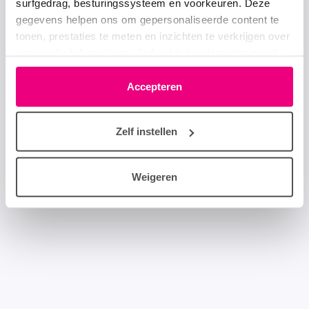
surfgedrag, besturingssysteem en voorkeuren. Deze
gegevens helpen ons om gepersonaliseerde content te
tonen, prestaties te meten en inzichten te verkrijgen over
onze websitebezoekers. Je kunt je toestemming op elk
moment wijzigen of intrekken via het cookie-icoontje
linksonder elke pagina. De lijst met partners is te vinden
Accepteren
in het tabblad “details”.
Zelf instellen
Weigeren