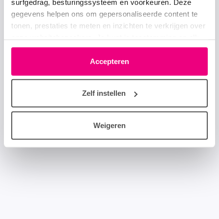
surfgedrag, besturingssysteem en voorkeuren. Deze
gegevens helpen ons om gepersonaliseerde content te
tonen, prestaties te meten en inzichten te verkrijgen over
onze websitebezoekers. Je kunt je toestemming op elk
moment wijzigen of intrekken via het cookie-icoontje
linksonder elke pagina. De lijst met partners is te vinden
Accepteren
in het tabblad “details”.
Zelf instellen
Weigeren