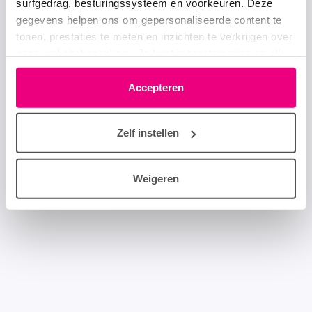
surfgedrag, besturingssysteem en voorkeuren. Deze
gegevens helpen ons om gepersonaliseerde content te
tonen, prestaties te meten en inzichten te verkrijgen over
onze websitebezoekers. Je kunt je toestemming op elk
moment wijzigen of intrekken via het cookie-icoontje
linksonder elke pagina. De lijst met partners is te vinden
Accepteren
in het tabblad “details”.
Zelf instellen
Weigeren