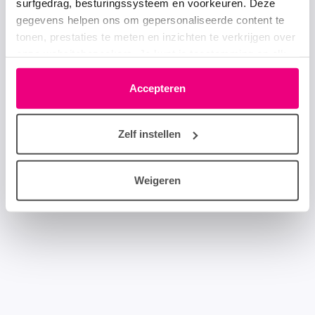
surfgedrag, besturingssysteem en voorkeuren. Deze
gegevens helpen ons om gepersonaliseerde content te
tonen, prestaties te meten en inzichten te verkrijgen over
onze websitebezoekers. Je kunt je toestemming op elk
moment wijzigen of intrekken via het cookie-icoontje
linksonder elke pagina. De lijst met partners is te vinden
Accepteren
in het tabblad “details”.
Zelf instellen
Weigeren