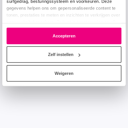
surfgedrag, besturingssysteem en voorkeuren. Deze
gegevens helpen ons om gepersonaliseerde content te
tonen, prestaties te meten en inzichten te verkrijgen over
onze websitebezoekers. Je kunt je toestemming op elk
moment wijzigen of intrekken via het cookie-icoontje
linksonder elke pagina. De lijst met partners is te vinden
Accepteren
in het tabblad “details”.
Zelf instellen
Weigeren