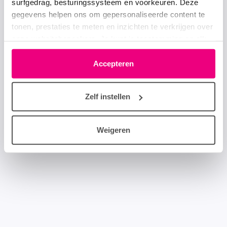
surfgedrag, besturingssysteem en voorkeuren. Deze
gegevens helpen ons om gepersonaliseerde content te
tonen, prestaties te meten en inzichten te verkrijgen over
onze websitebezoekers. Je kunt je toestemming op elk
moment wijzigen of intrekken via het cookie-icoontje
linksonder elke pagina. De lijst met partners is te vinden
Accepteren
in het tabblad “details”.
Zelf instellen
Weigeren