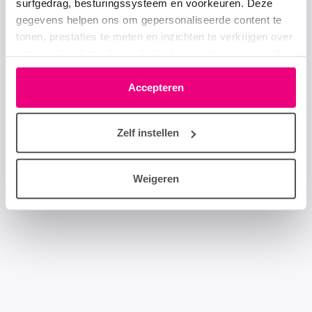
surfgedrag, besturingssysteem en voorkeuren. Deze
gegevens helpen ons om gepersonaliseerde content te
tonen, prestaties te meten en inzichten te verkrijgen over
onze websitebezoekers. Je kunt je toestemming op elk
moment wijzigen of intrekken via het cookie-icoontje
linksonder elke pagina. De lijst met partners is te vinden
Accepteren
in het tabblad “details”.
Zelf instellen
Weigeren