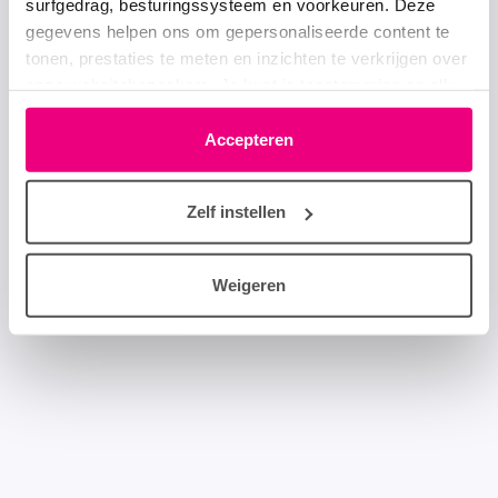
surfgedrag, besturingssysteem en voorkeuren. Deze
gegevens helpen ons om gepersonaliseerde content te
tonen, prestaties te meten en inzichten te verkrijgen over
onze websitebezoekers. Je kunt je toestemming op elk
moment wijzigen of intrekken via het cookie-icoontje
linksonder elke pagina. De lijst met partners is te vinden
Accepteren
in het tabblad “details”.
Zelf instellen
Weigeren