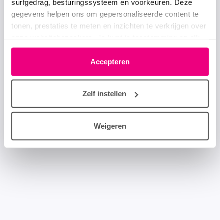
surfgedrag, besturingssysteem en voorkeuren. Deze
gegevens helpen ons om gepersonaliseerde content te
tonen, prestaties te meten en inzichten te verkrijgen over
onze websitebezoekers. Je kunt je toestemming op elk
moment wijzigen of intrekken via het cookie-icoontje
linksonder elke pagina. De lijst met partners is te vinden
Accepteren
in het tabblad “details”.
Zelf instellen
Weigeren