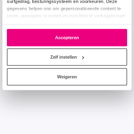
surfgedrag, besturingssysteem en voorkeuren. Deze
gegevens helpen ons om gepersonaliseerde content te
tonen, prestaties te meten en inzichten te verkrijgen over
onze websitebezoekers. Je kunt je toestemming op elk
moment wijzigen of intrekken via het cookie-icoontje
linksonder elke pagina. De lijst met partners is te vinden
Accepteren
in het tabblad “details”.
Zelf instellen
Weigeren