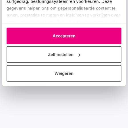
surfgedrag, besturingssysteem en voorkeuren. Deze
gegevens helpen ons om gepersonaliseerde content te
tonen, prestaties te meten en inzichten te verkrijgen over
onze websitebezoekers. Je kunt je toestemming op elk
moment wijzigen of intrekken via het cookie-icoontje
linksonder elke pagina. De lijst met partners is te vinden
Accepteren
in het tabblad “details”.
Zelf instellen
Weigeren