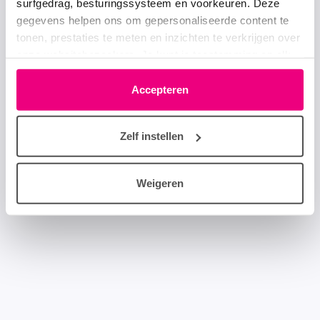
surfgedrag, besturingssysteem en voorkeuren. Deze
gegevens helpen ons om gepersonaliseerde content te
tonen, prestaties te meten en inzichten te verkrijgen over
onze websitebezoekers. Je kunt je toestemming op elk
moment wijzigen of intrekken via het cookie-icoontje
linksonder elke pagina. De lijst met partners is te vinden
Accepteren
in het tabblad “details”.
Zelf instellen
Weigeren