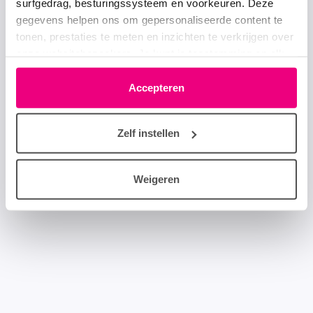
surfgedrag, besturingssysteem en voorkeuren. Deze
gegevens helpen ons om gepersonaliseerde content te
tonen, prestaties te meten en inzichten te verkrijgen over
onze websitebezoekers. Je kunt je toestemming op elk
moment wijzigen of intrekken via het cookie-icoontje
linksonder elke pagina. De lijst met partners is te vinden
Accepteren
in het tabblad “details”.
Zelf instellen
Weigeren