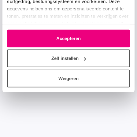
surfgedrag, besturingssysteem en voorkeuren. Deze
gegevens helpen ons om gepersonaliseerde content te
tonen, prestaties te meten en inzichten te verkrijgen over
onze websitebezoekers. Je kunt je toestemming op elk
moment wijzigen of intrekken via het cookie-icoontje
linksonder elke pagina. De lijst met partners is te vinden
Accepteren
in het tabblad “details”.
Zelf instellen
Weigeren