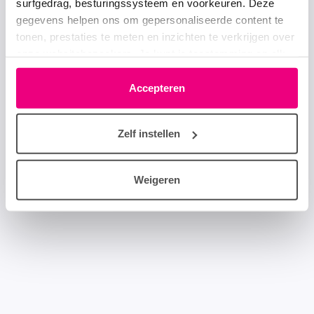
surfgedrag, besturingssysteem en voorkeuren. Deze
gegevens helpen ons om gepersonaliseerde content te
tonen, prestaties te meten en inzichten te verkrijgen over
onze websitebezoekers. Je kunt je toestemming op elk
moment wijzigen of intrekken via het cookie-icoontje
linksonder elke pagina. De lijst met partners is te vinden
Accepteren
in het tabblad “details”.
Zelf instellen
Weigeren