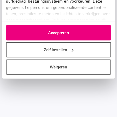
surfgedrag, besturingssysteem en voorkeuren. Deze
gegevens helpen ons om gepersonaliseerde content te
tonen, prestaties te meten en inzichten te verkrijgen over
onze websitebezoekers. Je kunt je toestemming op elk
moment wijzigen of intrekken via het cookie-icoontje
linksonder elke pagina. De lijst met partners is te vinden
Accepteren
in het tabblad “details”.
Zelf instellen
Weigeren