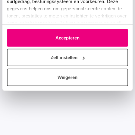
surfgedrag, besturingssysteem en voorkeuren. Deze
gegevens helpen ons om gepersonaliseerde content te
tonen, prestaties te meten en inzichten te verkrijgen over
onze websitebezoekers. Je kunt je toestemming op elk
moment wijzigen of intrekken via het cookie-icoontje
linksonder elke pagina. De lijst met partners is te vinden
Accepteren
in het tabblad “details”.
Zelf instellen
Weigeren