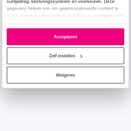
surfgedrag, besturingssysteem en voorkeuren. Deze
gegevens helpen ons om gepersonaliseerde content te
tonen, prestaties te meten en inzichten te verkrijgen over
onze websitebezoekers. Je kunt je toestemming op elk
moment wijzigen of intrekken via het cookie-icoontje
linksonder elke pagina. De lijst met partners is te vinden
Accepteren
in het tabblad “details”.
Zelf instellen
Weigeren