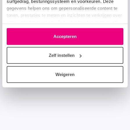
surfgedrag, besturingssysteem en voorkeuren. Deze
gegevens helpen ons om gepersonaliseerde content te
tonen, prestaties te meten en inzichten te verkrijgen over
onze websitebezoekers. Je kunt je toestemming op elk
moment wijzigen of intrekken via het cookie-icoontje
linksonder elke pagina. De lijst met partners is te vinden
Accepteren
in het tabblad “details”.
Zelf instellen
Weigeren