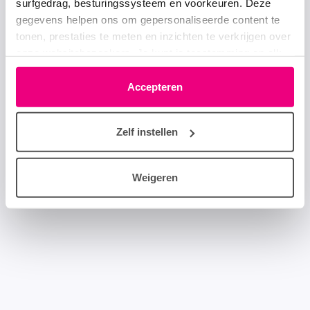
surfgedrag, besturingssysteem en voorkeuren. Deze
gegevens helpen ons om gepersonaliseerde content te
tonen, prestaties te meten en inzichten te verkrijgen over
onze websitebezoekers. Je kunt je toestemming op elk
moment wijzigen of intrekken via het cookie-icoontje
linksonder elke pagina. De lijst met partners is te vinden
Accepteren
in het tabblad “details”.
Zelf instellen
Weigeren