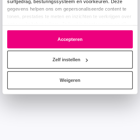
surfgedrag, besturingssysteem en voorkeuren. Deze
gegevens helpen ons om gepersonaliseerde content te
tonen, prestaties te meten en inzichten te verkrijgen over
onze websitebezoekers. Je kunt je toestemming op elk
moment wijzigen of intrekken via het cookie-icoontje
linksonder elke pagina. De lijst met partners is te vinden
Accepteren
in het tabblad “details”.
Zelf instellen
Weigeren