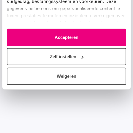
surfgedrag, besturingssysteem en voorkeuren. Deze
gegevens helpen ons om gepersonaliseerde content te
tonen, prestaties te meten en inzichten te verkrijgen over
onze websitebezoekers. Je kunt je toestemming op elk
moment wijzigen of intrekken via het cookie-icoontje
linksonder elke pagina. De lijst met partners is te vinden
Accepteren
in het tabblad “details”.
Zelf instellen
Weigeren