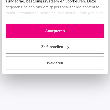
surfgedrag, besturingssysteem en voorkeuren. Deze
gegevens helpen ons om gepersonaliseerde content te
tonen, prestaties te meten en inzichten te verkrijgen over
onze websitebezoekers. Je kunt je toestemming op elk
moment wijzigen of intrekken via het cookie-icoontje
linksonder elke pagina. De lijst met partners is te vinden
Accepteren
in het tabblad “details”.
Zelf instellen
Weigeren