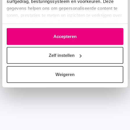
surfgedrag, besturingssysteem en voorkeuren. Deze
gegevens helpen ons om gepersonaliseerde content te
tonen, prestaties te meten en inzichten te verkrijgen over
onze websitebezoekers. Je kunt je toestemming op elk
moment wijzigen of intrekken via het cookie-icoontje
linksonder elke pagina. De lijst met partners is te vinden
Accepteren
in het tabblad “details”.
Zelf instellen
Weigeren