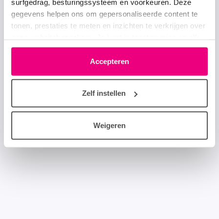
surfgedrag, besturingssysteem en voorkeuren. Deze
gegevens helpen ons om gepersonaliseerde content te
tonen, prestaties te meten en inzichten te verkrijgen over
onze websitebezoekers. Je kunt je toestemming op elk
moment wijzigen of intrekken via het cookie-icoontje
linksonder elke pagina. De lijst met partners is te vinden
Accepteren
in het tabblad “details”.
Zelf instellen
Weigeren