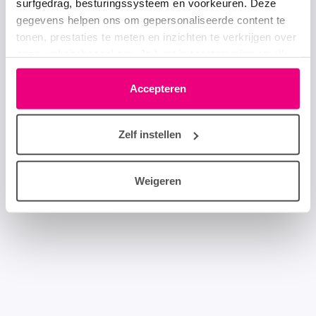
surfgedrag, besturingssysteem en voorkeuren. Deze
gegevens helpen ons om gepersonaliseerde content te
tonen, prestaties te meten en inzichten te verkrijgen over
onze websitebezoekers. Je kunt je toestemming op elk
moment wijzigen of intrekken via het cookie-icoontje
linksonder elke pagina. De lijst met partners is te vinden
Accepteren
in het tabblad “details”.
Zelf instellen
Weigeren