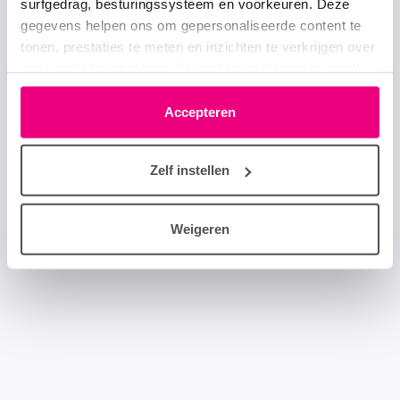
surfgedrag, besturingssysteem en voorkeuren. Deze
gegevens helpen ons om gepersonaliseerde content te
tonen, prestaties te meten en inzichten te verkrijgen over
onze websitebezoekers. Je kunt je toestemming op elk
moment wijzigen of intrekken via het cookie-icoontje
linksonder elke pagina. De lijst met partners is te vinden
Accepteren
in het tabblad “details”.
Zelf instellen
Weigeren