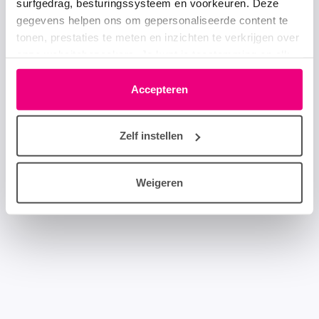
surfgedrag, besturingssysteem en voorkeuren. Deze
gegevens helpen ons om gepersonaliseerde content te
tonen, prestaties te meten en inzichten te verkrijgen over
onze websitebezoekers. Je kunt je toestemming op elk
moment wijzigen of intrekken via het cookie-icoontje
linksonder elke pagina. De lijst met partners is te vinden
Accepteren
in het tabblad “details”.
Zelf instellen
Weigeren