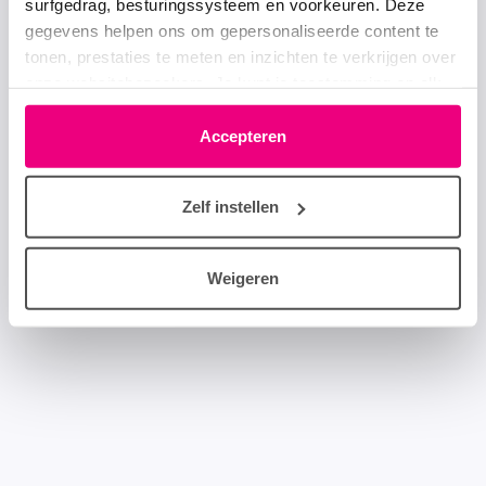
surfgedrag, besturingssysteem en voorkeuren. Deze
gegevens helpen ons om gepersonaliseerde content te
tonen, prestaties te meten en inzichten te verkrijgen over
onze websitebezoekers. Je kunt je toestemming op elk
moment wijzigen of intrekken via het cookie-icoontje
linksonder elke pagina. De lijst met partners is te vinden
Accepteren
in het tabblad “details”.
Zelf instellen
Weigeren