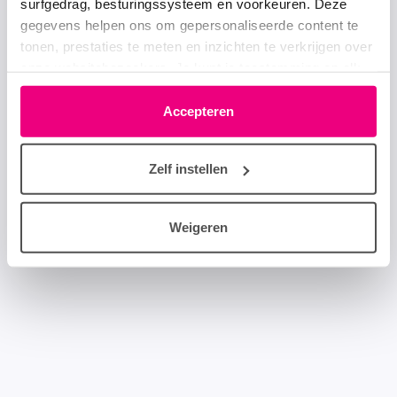
surfgedrag, besturingssysteem en voorkeuren. Deze
gegevens helpen ons om gepersonaliseerde content te
tonen, prestaties te meten en inzichten te verkrijgen over
onze websitebezoekers. Je kunt je toestemming op elk
moment wijzigen of intrekken via het cookie-icoontje
linksonder elke pagina. De lijst met partners is te vinden
Accepteren
in het tabblad “details”.
Zelf instellen
Weigeren