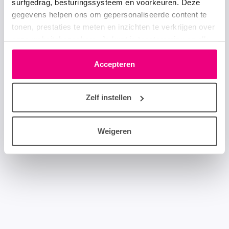
surfgedrag, besturingssysteem en voorkeuren. Deze
gegevens helpen ons om gepersonaliseerde content te
tonen, prestaties te meten en inzichten te verkrijgen over
onze websitebezoekers. Je kunt je toestemming op elk
moment wijzigen of intrekken via het cookie-icoontje
linksonder elke pagina. De lijst met partners is te vinden
Accepteren
in het tabblad “details”.
Zelf instellen
Weigeren