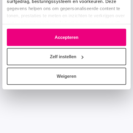
surfgedrag, besturingssysteem en voorkeuren. Deze
gegevens helpen ons om gepersonaliseerde content te
tonen, prestaties te meten en inzichten te verkrijgen over
onze websitebezoekers. Je kunt je toestemming op elk
moment wijzigen of intrekken via het cookie-icoontje
linksonder elke pagina. De lijst met partners is te vinden
Accepteren
in het tabblad “details”.
Zelf instellen
Weigeren